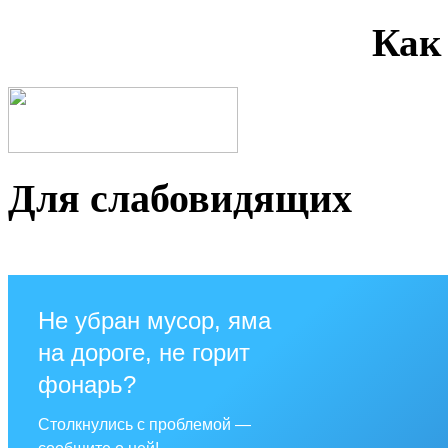
Как
Для слабовидящих
Не убран мусор, яма
на дороге, не горит
фонарь?
Столкнулись с проблемой —