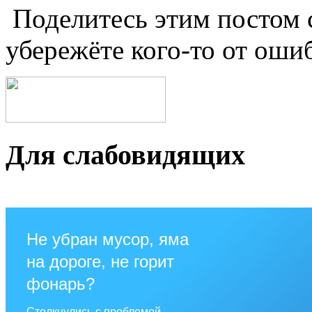
Поделитесь этим постом 
убережёте кого‑то от оши
Для слабовидящих
Не убран мусор, яма
на дороге, не горит
фонарь?
Столкнулись с проблемой —