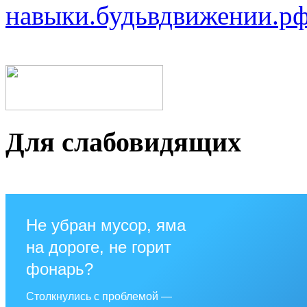
навыки.будьвдвижении.рф
Для слабовидящих
Не убран мусор, яма
на дороге, не горит
фонарь?
Столкнулись с проблемой —