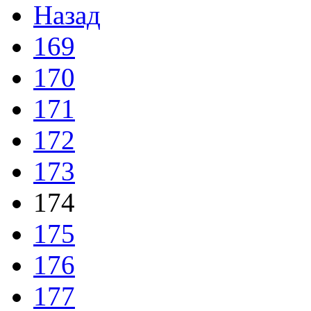
Назад
169
170
171
172
173
174
175
176
177