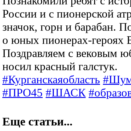
Познакомили ребят с исто
России и с пионерской ат
значок, горн и барабан. 
о юных пионерах-героях 
Поздравляем с вековым юб
носил красный галстук.
#Курганскаяобласть
#Шум
#ПРО45
#ШАСК
#образо
Еще статьи...