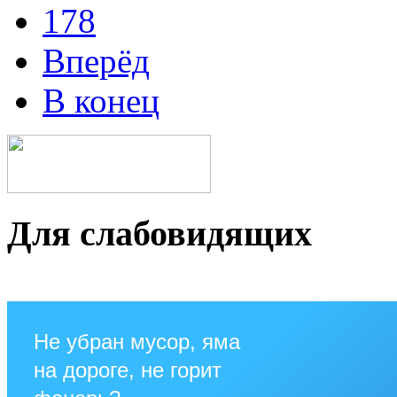
178
Вперёд
В конец
Для слабовидящих
Не убран мусор, яма
на дороге, не горит