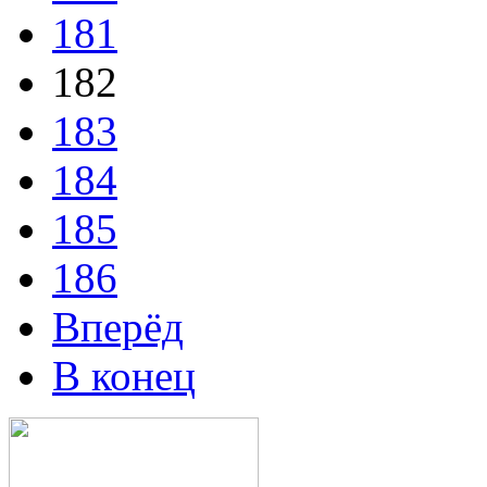
181
182
183
184
185
186
Вперёд
В конец